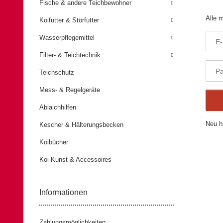
Fische & andere Teichbewohner
Alle 
Koifutter & Störfutter
Wasserpflegemittel
E-
Filter- & Teichtechnik
P
Teichschutz
Mess- & Regelgeräte
Ablaichhilfen
Neu h
Kescher & Hälterungsbecken
Koibücher
Koi-Kunst & Accessoires
Informationen
Zahlungsmöglichkeiten