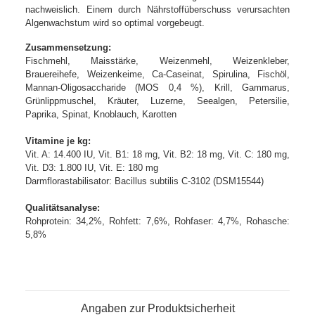
nachweislich. Einem durch Nährstoffüberschuss verursachten
Algenwachstum wird so optimal vorgebeugt.
Zusammensetzung:
Fischmehl, Maisstärke, Weizenmehl, Weizenkleber,
Brauereihefe, Weizenkeime, Ca-Caseinat, Spirulina, Fischöl,
Mannan-Oligosaccharide (MOS 0,4 %), Krill, Gammarus,
Grünlippmuschel, Kräuter, Luzerne, Seealgen, Petersilie,
Paprika, Spinat, Knoblauch, Karotten
Vitamine je kg:
Vit. A: 14.400 IU, Vit. B1: 18 mg, Vit. B2: 18 mg, Vit. C: 180 mg,
Vit. D3: 1.800 IU, Vit. E: 180 mg
Darmflorastabilisator: Bacillus subtilis C-3102 (DSM15544)
Qualitätsanalyse:
Rohprotein: 34,2%, Rohfett: 7,6%, Rohfaser: 4,7%, Rohasche:
5,8%
Angaben zur Produktsicherheit