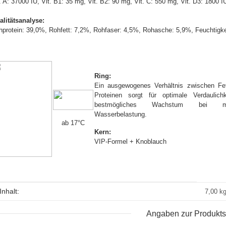
. A: 37000 IU, Vit. B1: 35 mg, Vit. B2: 90 mg, Vit. C: 550 mg, Vit. D3: 1800 I
alitätsanalyse:
hprotein: 39,0%, Rohfett: 7,2%, Rohfaser: 4,5%, Rohasche: 5,9%, Feuchtigke
Ring:
Ein ausgewogenes Verhältnis zwischen Fe
Proteinen sorgt für optimale Verdaulich
bestmögliches Wachstum bei min
Wasserbelastung.
ab 17°C
Kern:
VIP-Formel + Knoblauch
Produkteigenschaft
Wert
Inhalt:
7,00 k
Angaben zur Produkts