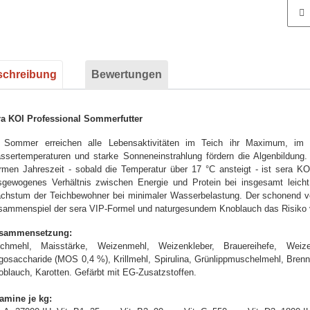
e Registerkarten anzeigen
schreibung
Bewertungen
ra KOI Professional Sommerfutter
 Sommer erreichen alle Lebensaktivitäten im Teich ihr Maximum, im 
ssertemperaturen und starke Sonneneinstrahlung fördern die Algenbildung. 
rmen Jahreszeit - sobald die Temperatur über 17 °C ansteigt - ist sera K
sgewogenes Verhältnis zwischen Energie und Protein bei insgesamt leicht 
chstum der Teichbewohner bei minimaler Wasserbelastung. Der schonend ver
sammenspiel der sera VIP-Formel und naturgesundem Knoblauch das Risiko v
sammensetzung:
schmehl, Maisstärke, Weizenmehl, Weizenkleber, Brauereihefe, Wei
gosaccharide (MOS 0,4 %), Krillmehl, Spirulina, Grünlippmuschelmehl, Brennn
oblauch, Karotten. Gefärbt mit EG-Zusatzstoffen.
tamine je kg: