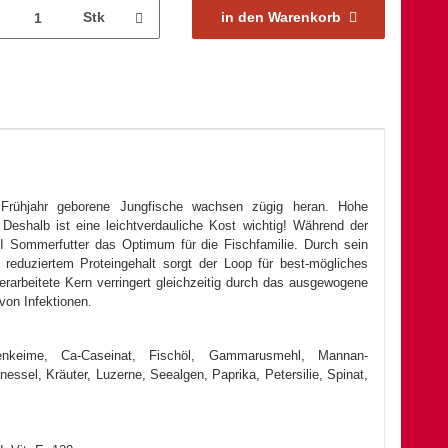
Stk
in den Warenkorb
Frühjahr geborene Jungfische wachsen zügig heran. Hohe
Deshalb ist eine leichtverdauliche Kost wichtig! Während der
OI Sommerfutter das Optimum für die Fischfamilie. Durch sein
reduziertem Proteingehalt sorgt der Loop für best-mögliches
arbeitete Kern verringert gleichzeitig durch das ausgewogene
on Infektionen.
zenkeime, Ca-Caseinat, Fischöl, Gammarusmehl, Mannan-
essel, Kräuter, Luzerne, Seealgen, Paprika, Petersilie, Spinat,