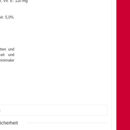
U, Vit. E: 120 mg
it: 5,0%
tten und
keit und
imaler
g
icherheit