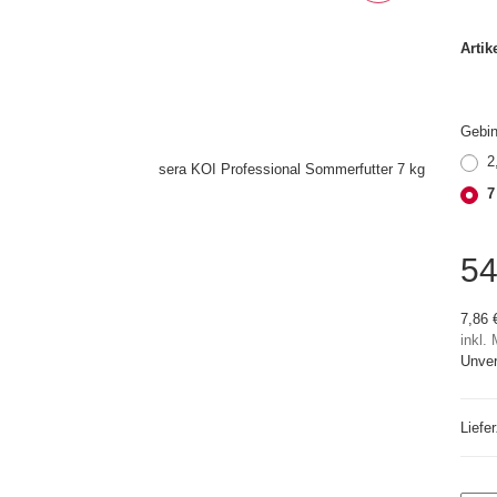
Arti
Gebi
2
7
54
7,86 
inkl.
Unver
Liefe