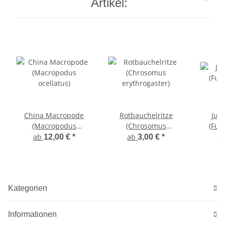
Artikel:
China Macropode
Rotbauchelritze
Juli
(Macropodus
(Chrosomus
(Fund
ocellatus)
erythrogaster)
ab
ab
a
12,00 €
*
3,00 €
*
Kategorien
Informationen