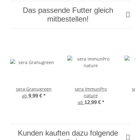
Das passende Futter gleich
mitbestellen!
sera Granugreen
sera ImmunPro
ser
nature
n
ab
9,99 €
*
ab
a
12,99 €
*
Kunden kauften dazu folgende